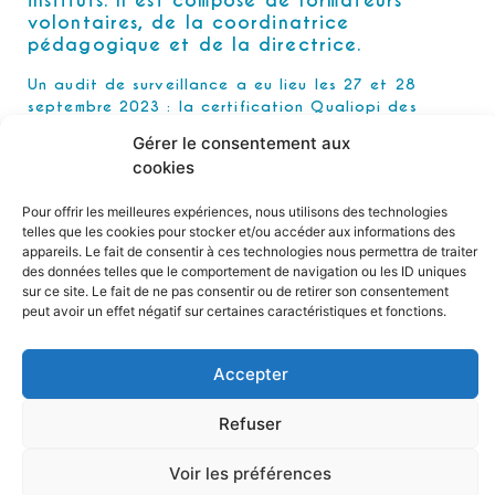
instituts. Il est composé de formateurs
volontaires, de la coordinatrice
pédagogique et de la directrice.
Un audit de surveillance a eu lieu les 27 et 28
septembre 2023 : la certification Qualiopi des
instituts est confirmée.
Gérer le consentement aux
cookies
Pour offrir les meilleures expériences, nous utilisons des technologies
Certificat QUALIOPI
telles que les cookies pour stocker et/ou accéder aux informations des
appareils. Le fait de consentir à ces technologies nous permettra de traiter
des données telles que le comportement de navigation ou les ID uniques
HANDICAP
TAXE D’APPRENTISSAGE
sur ce site. Le fait de ne pas consentir ou de retirer son consentement
peut avoir un effet négatif sur certaines caractéristiques et fonctions.
QUALITÉ ET CERTIFICATION
DOCUMENTS TÉLÉCHARGEABLES
CONTACT
Accepter
Refuser
PLAN DU SITE
MENTIONS LÉGALES
Voir les préférences
POLITIQUE DE PROTECTION DES DONNÉES PERSONNELLES