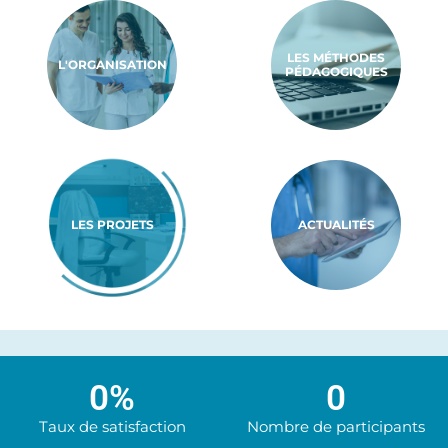
LES MÉTHODES
L'ORGANISATION
PÉDAGOGIQUES
LES PROJETS
ACTUALITÉS
0
%
0
Taux de satisfaction
Nombre de participants