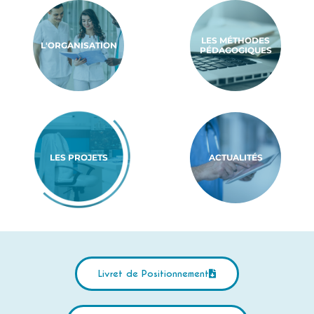
LES MÉTHODES
L'ORGANISATION
PÉDAGOGIQUES
LES PROJETS
ACTUALITÉS
Livret de Positionnement