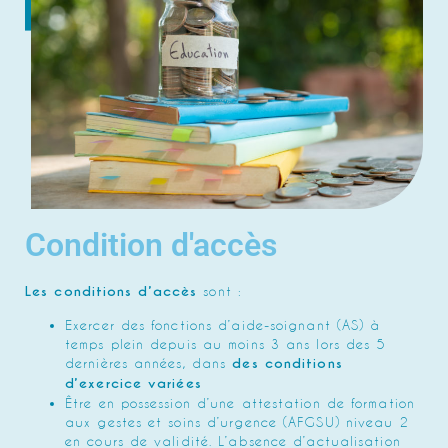
Condition d'accès
Les conditions d’accès
sont :
Exercer des fonctions d’aide-soignant (AS) à
temps plein depuis au moins 3 ans lors des 5
dernières années, dans
des conditions
d’exercice variées
Être en possession d’une attestation de formation
aux gestes et soins d’urgence (AFGSU) niveau 2
en cours de validité. L’absence d’actualisation